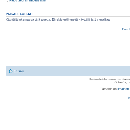
Paluu Seuran ilmoitusasiat
PAIKALLAOLIJAT
Käyttäjiä lukemassa tätä aluetta: Ei rekisteröityneitä käyttäjiä ja 1 vierailijaa
Error 
Etusivu
Keskustelufoorumin moottorina
Käännös, Lu
Tämäkin on
ilmainen
Il