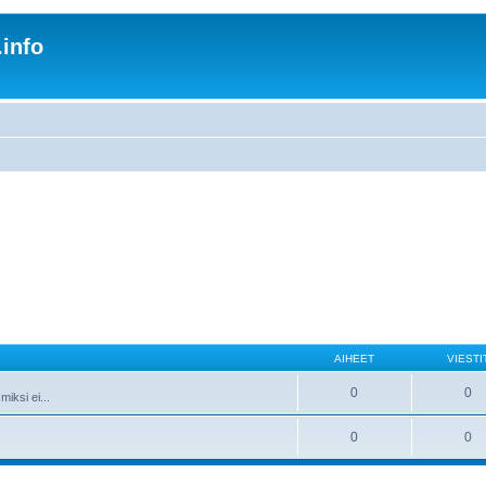
.info
AIHEET
VIESTI
0
0
iksi ei...
0
0