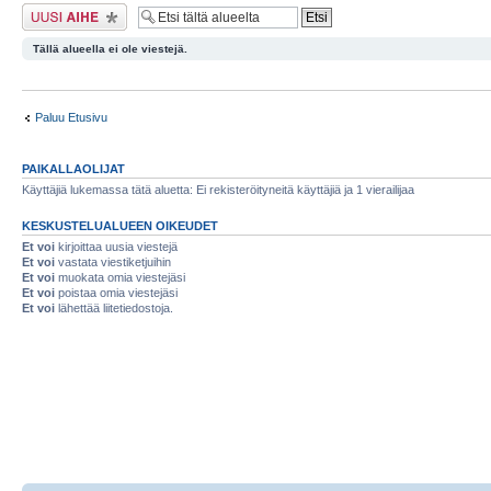
Lähetä uusi viesti
Tällä alueella ei ole viestejä.
Paluu Etusivu
PAIKALLAOLIJAT
Käyttäjiä lukemassa tätä aluetta: Ei rekisteröityneitä käyttäjiä ja 1 vierailijaa
KESKUSTELUALUEEN OIKEUDET
Et voi
kirjoittaa uusia viestejä
Et voi
vastata viestiketjuihin
Et voi
muokata omia viestejäsi
Et voi
poistaa omia viestejäsi
Et voi
lähettää liitetiedostoja.