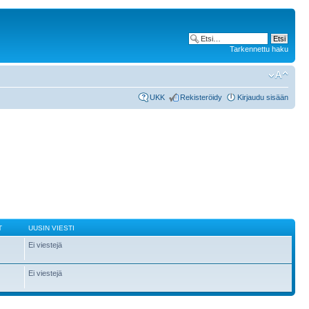
Tarkennettu haku
UKK
Rekisteröidy
Kirjaudu sisään
T
UUSIN VIESTI
Ei viestejä
Ei viestejä