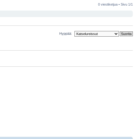
0 viestiketjua • Sivu
1
/
1
Hyppää: