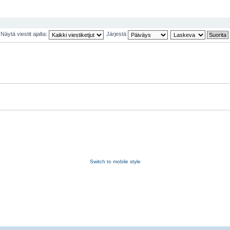
Näytä viestit ajalta:
Järjestä
Switch to mobile style