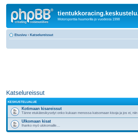
tientukkoracing.keskustelu
Motorsporttia huumorilla jo vuodesta 1998
Etusivu
‹
Katselureissut
Katselureissut
KESKUSTELUALUE
Kotimaan kisareissut
Tänne etukätesikyselyt onko kukaan menossa katsomaan kisoja ja jos ei, niin m
Ulkomaan kisat
Ihanko myö ulokomaille....