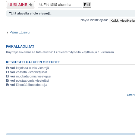
Lähetä uusi viesti
Tällä alueella ei ole viestejä.
Näytä viestit ajalta:
Paluu Etusivu
PAIKALLAOLIJAT
Käyttäjiä lukemassa tätä aluetta: Ei rekisteröityneitä käyttäjiä ja 1 vierailijaa
KESKUSTELUALUEEN OIKEUDET
Et voi
kirjoittaa uusia viestejä
Et voi
vastata viestiketjuihin
Et voi
muokata omia viestejäsi
Et voi
poistaa omia viestejäsi
Et voi
lähettää liitetiedostoja.
Error 