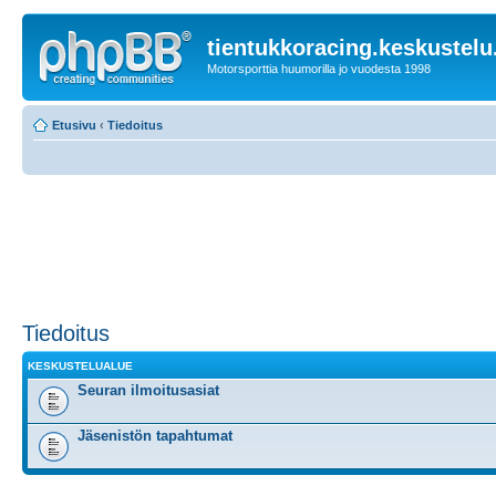
tientukkoracing.keskustelu
Motorsporttia huumorilla jo vuodesta 1998
Etusivu
‹
Tiedoitus
Tiedoitus
KESKUSTELUALUE
Seuran ilmoitusasiat
Jäsenistön tapahtumat