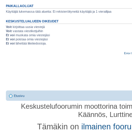
PAIKALLAOLIJAT
Käyttäjiä lukemassa tätä aluetta: Ei rekisteröityneitä käyttäjiä ja 1 vierailijaa
KESKUSTELUALUEEN OIKEUDET
Voit
kirjoittaa uusia viestejä
Voit
vastata viestiketjuihin
Et voi
muokata omia viestejäsi
Et voi
poistaa omia viestejäsi
Et voi
lähettää liitetiedostoja.
Error 
Etusivu
Keskustelufoorumin moottorina toim
Käännös, Lurttin
Tämäkin on
ilmainen foor