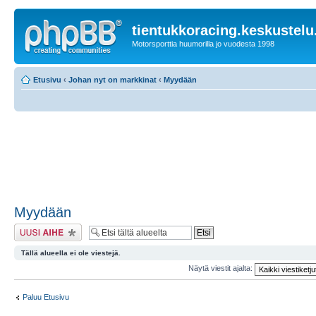
tientukkoracing.keskustelu
Motorsporttia huumorilla jo vuodesta 1998
Etusivu
‹
Johan nyt on markkinat
‹
Myydään
Myydään
Lähetä uusi viesti
Tällä alueella ei ole viestejä.
Näytä viestit ajalta:
Paluu Etusivu