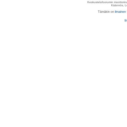
Keskustelufoorumin moottorina
Käännös, Lu
Tämäkin on
ilmainen
Il