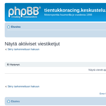
tientukkoracing.keskustelu
Motorsporttia huumorilla jo vuodesta 1998
Etusivu
Näytä aktiiviset viestiketjut
Siirry tarkennettuun hakuun
Ei löytynyt.
Näytä viestit aj
Siirry tarkennettuun hakuun
Error 
Etusivu