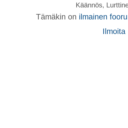
Käännös, Lurttin
Tämäkin on
ilmainen foor
Ilmoita