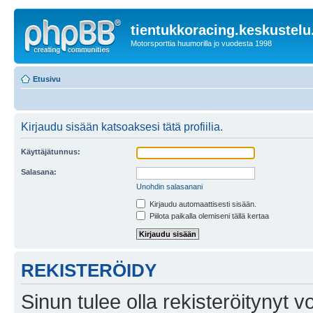
tientukkoracing.keskustelu
Motorsporttia huumorilla jo vuodesta 1998
Etusivu
Kirjaudu sisään katsoaksesi tätä profiilia.
Käyttäjätunnus:
Salasana:
Unohdin salasanani
Kirjaudu automaattisesti sisään.
Piilota paikalla olemiseni tällä kertaa
REKISTERÖIDY
Sinun tulee olla rekisteröitynyt v