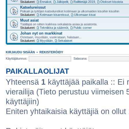
Sisäalueet:
Ennakot
,
Jälkipelit
,
Rallitietäjä 2019
,
Otokset kisoista
Katselureissut
Poikain ja tyttöjen katseluretket kotimaan ja ulkomaiden kisoihin kisoihin
Sisäalueet:
Kotimaan kisareissut
,
Ulkomaan kisat
Muut asiat
Täälläpä on sitten kaikkea sekalaista asiaa ja asiatonta.
Sisäalueet:
Tekniikka ja säännöt
,
Public corner
Johan nyt on markkinat
Ostetaan, myydään, vuokrataan, halutaan...
Sisäalueet:
Myydään
,
Sekalaiset
KIRJAUDU SISÄÄN
•
REKISTERÖIDY
Käyttäjätunnus:
Salasana:
PAIKALLAOLIJAT
Yhteensä
1
käyttäjää paikalla :: Ei r
vierailija (Tieto perustuu viimeisen 5
käyttäjiin)
Eniten yhtaikaisia käyttäjiä on ollut