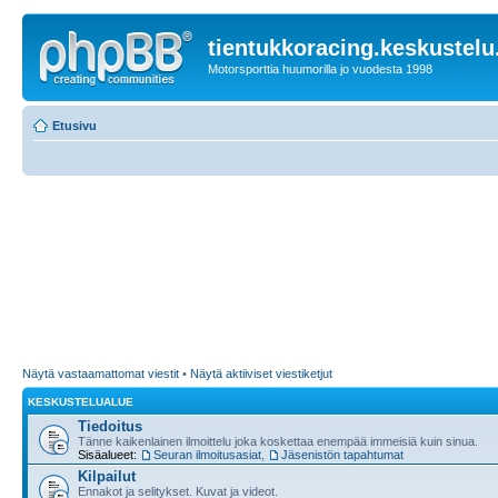
tientukkoracing.keskustelu
Motorsporttia huumorilla jo vuodesta 1998
Etusivu
Näytä vastaamattomat viestit
•
Näytä aktiiviset viestiketjut
KESKUSTELUALUE
Tiedoitus
Tänne kaikenlainen ilmoittelu joka koskettaa enempää immeisiä kuin sinua.
Sisäalueet:
Seuran ilmoitusasiat
,
Jäsenistön tapahtumat
Kilpailut
Ennakot ja selitykset. Kuvat ja videot.