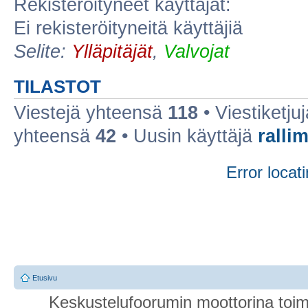
Rekisteröityneet käyttäjät:
Ei rekisteröityneitä käyttäjiä
Selite:
Ylläpitäjät
,
Valvojat
TILASTOT
Viestejä yhteensä
118
• Viestiketj
yhteensä
42
• Uusin käyttäjä
ralli
Error locati
Etusivu
Keskustelufoorumin moottorina toim